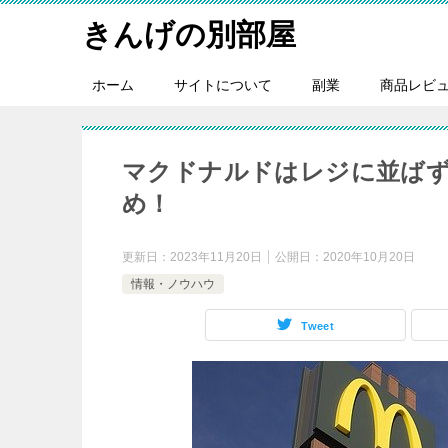
きんげの別部屋
ホーム
サイトについて
副業
商品レビ
マクドナルドはレジに並ば
め！
更新日：
2023年11月20日
公開日：
2020年10月20日
情報・ノウハウ
Tweet