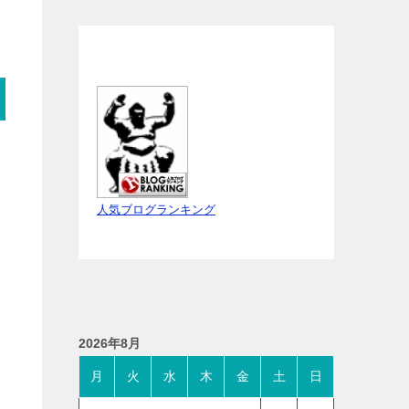
人気ブログランキング
2026年8月
月
火
水
木
金
土
日