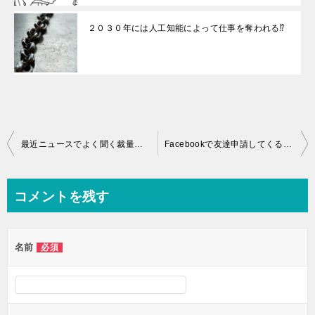
２０３０年には人工知能によって仕事を奪われる⁉
投
最近ニュースでよく聞く裁量労働制って何のこと？
Facebookで友達申請してくる外国人はあやしい奴だらけ？詐欺師に注意！
稿
ナ
コメントを残す
ビ
ゲ
名前
必須
ー
シ
ョ