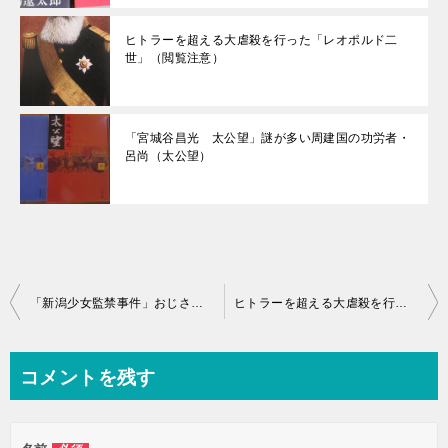
ヒトラーを超える大虐殺を行った「レオポルド二
世」（閲覧注意）
「宮城谷昌光 太公望」謎が多い周建国の功労者・
呂尚（太公望）
投
「新潟少女監禁事件」おじさんが少女を監禁したのは3364日
ヒトラーを超える大虐殺を行った「レオポルド二世」（閲覧注意）
稿
ナ
コメントを残す
ビ
ゲ