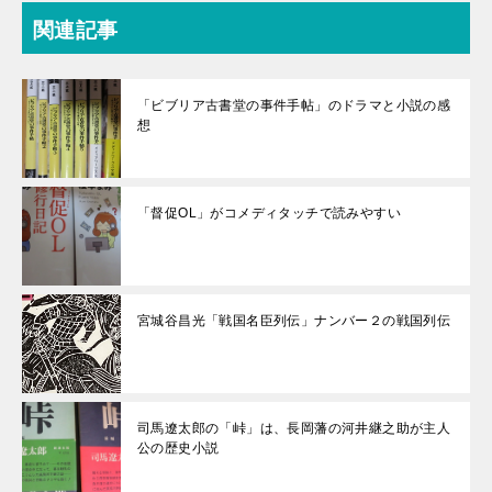
関連記事
「ビブリア古書堂の事件手帖」のドラマと小説の感
想
「督促OL」がコメディタッチで読みやすい
宮城谷昌光「戦国名臣列伝」ナンバー２の戦国列伝
司馬遼太郎の「峠」は、長岡藩の河井継之助が主人
公の歴史小説