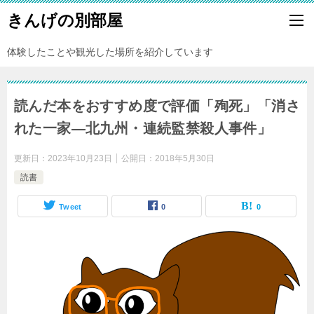
きんげの別部屋
体験したことや観光した場所を紹介しています
読んだ本をおすすめ度で評価「殉死」「消さ
れた一家―北九州・連続監禁殺人事件」
更新日：
2023年10月23日
公開日：
2018年5月30日
読書
Tweet
0
0