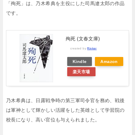
「殉死」は、乃木希典を主役にした司馬遼太郎の作品
です。
殉死 (文春文庫)
created by
Rinker
Kindle
Amazon
楽天市場
乃木希典は、日露戦争時の第三軍司令官を務め、戦後
は軍神として輝かしい活躍をした英雄として学習院の
校長になり、高い官位も与えられました。