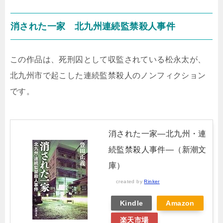
消された一家 北九州連続監禁殺人事件
この作品は、死刑囚として収監されている松永太が、
北九州市で起こした連続監禁殺人のノンフィクション
です。
消された一家―北九州・連
続監禁殺人事件―（新潮文
庫）
created by
Rinker
Kindle
Amazon
楽天市場