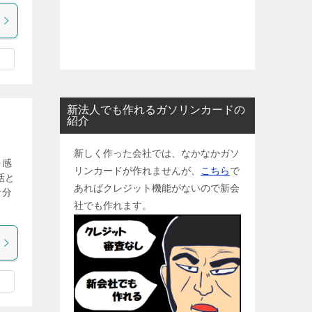
新法人でも作れるガソリンカードの
紹介
新しく作った会社では、なかなかガソ
を感
リンカードが作れませんが、
こちら
で
話と
あればクレジット機能がないので新会
十分
社でも作れます。