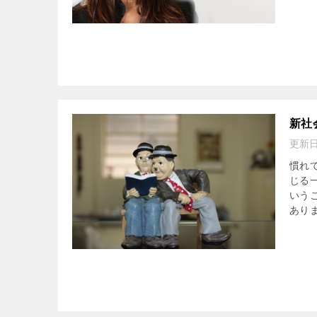
新社
更新
慣れ
じる
いう
ありま