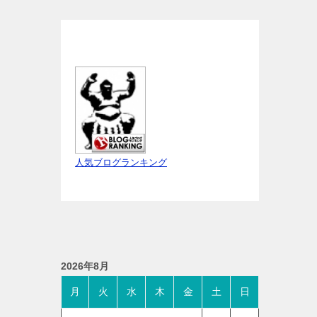
人気ブログランキング
2026年8月
月
火
水
木
金
土
日